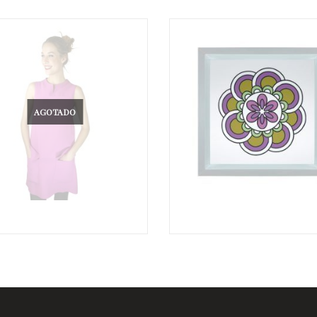
AGOTADO
€