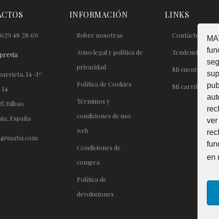
ACTOS
INFORMACIÓN
LINKS
629 48 28 69
Sobre nosotras
Contáctenos
MAT
fun
Aviso legal y política de
Tendencias
previa
seg
privacidad
Mi cuenta
sup
arrieta, 14 -1º
Política de Cookies
pub
Mi carrito
 14
aut
Términos y
5 Bilbao
rec
condiciones de uso
aia, España
ver
web
rec
lo@matxi.com
fun
Condiciones de
en 
compra
Política de
devoluciones