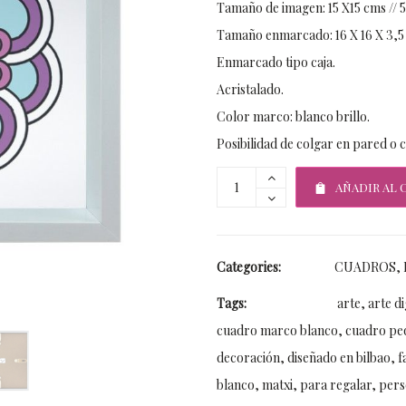
Tamaño de imagen: 15 X15 cms // 5
Tamaño enmarcado: 16 X 16 X 3,5 c
Enmarcado tipo caja.
Acristalado.
Color marco: blanco brillo.
Posibilidad de colgar en pared o 
AÑADIR AL 
Categories:
CUADROS
,
Tags:
arte
,
arte di
cuadro marco blanco
,
cuadro pe
decoración
,
diseñado en bilbao
,
f
blanco
,
matxi
,
para regalar
,
pers