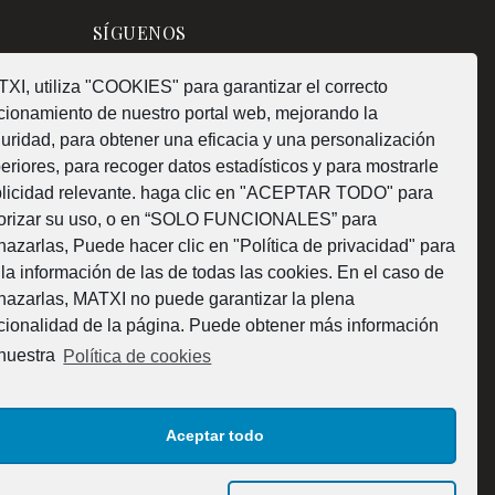
SÍGUENOS
XI, utiliza "COOKIES" para garantizar el correcto
cionamiento de nuestro portal web, mejorando la
uridad, para obtener una eficacia y una personalización
¿Como fabricamos?
eriores, para recoger datos estadísticos y para mostrarle
licidad relevante. haga clic en "ACEPTAR TODO" para
orizar su uso, o en “SOLO FUNCIONALES” para
hazarlas, Puede hacer clic en "Política de privacidad" para
 la información de las de todas las cookies. En el caso de
Web subvencionada por la Diputación Foral de
hazarlas, MATXI no puede garantizar la plena
cionalidad de la página. Puede obtener más información
Bizkaia
nuestra
Política de cookies
Aceptar todo