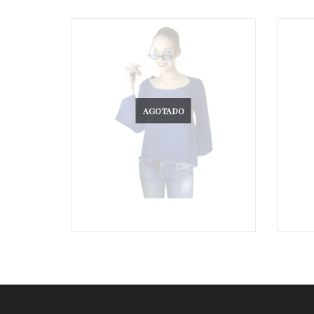
AGOTADO
€