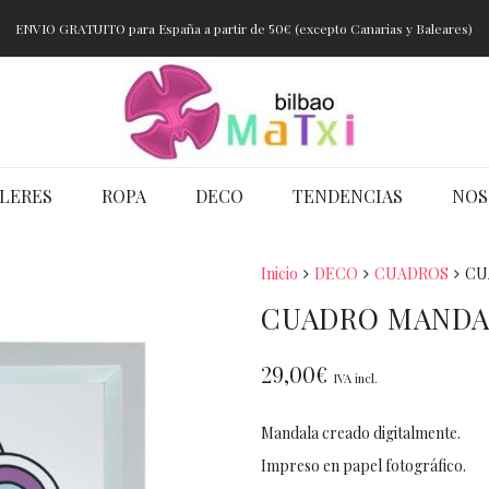
ENVIO GRATUITO para España a partir de 50€ (excepto Canarias y Baleares)
LERES
ROPA
DECO
TENDENCIAS
NOS
Inicio
DECO
CUADROS
CU
CUADRO MANDA
29,00
€
IVA incl.
Mandala creado digitalmente.
Impreso en papel fotográfico.