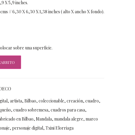
,9 X 5,9 inches.
ms // 6,30 X 6,30 X 1,38 inches ( alto X ancho X fondo).
colocar sobre una superficie.
CARRITO
DECO
gital
,
artista
,
Bilbao
,
coleccionable
,
creación
,
cuadro
,
queño
,
cuadro sobremesa
,
cuadros para casa
,
abricado en Bilbao
,
Mandala
,
mandala alegre
,
marco
onaje
,
personaje digital
,
Txini Elorriaga