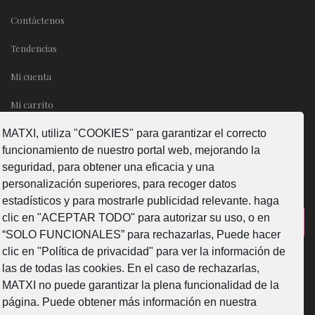
Contáctenos
Tendencias
Mi cuenta
Mi carrito
MATXI, utiliza "COOKIES" para garantizar el correcto
SÍGUENOS
funcionamiento de nuestro portal web, mejorando la
seguridad, para obtener una eficacia y una
personalización superiores, para recoger datos
estadísticos y para mostrarle publicidad relevante. haga
clic en "ACEPTAR TODO" para autorizar su uso, o en
¿Como fabricamos?
“SOLO FUNCIONALES” para rechazarlas, Puede hacer
clic en "Política de privacidad" para ver la información de
las de todas las cookies. En el caso de rechazarlas,
MATXI no puede garantizar la plena funcionalidad de la
página. Puede obtener más información en nuestra
Web subvencionada por la Diputación Foral de Bizkaia