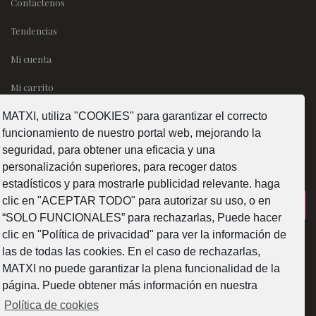
Contáctenos
Tendencias
Mi cuenta
Mi carrito
MATXI, utiliza "COOKIES" para garantizar el correcto
SÍGUENOS
funcionamiento de nuestro portal web, mejorando la
seguridad, para obtener una eficacia y una
personalización superiores, para recoger datos
estadísticos y para mostrarle publicidad relevante. haga
clic en "ACEPTAR TODO" para autorizar su uso, o en
¿Como fabricamos?
“SOLO FUNCIONALES” para rechazarlas, Puede hacer
clic en "Política de privacidad" para ver la información de
las de todas las cookies. En el caso de rechazarlas,
MATXI no puede garantizar la plena funcionalidad de la
página. Puede obtener más información en nuestra
Web subvencionada por la Diputación Foral de Bizkaia
Política de cookies