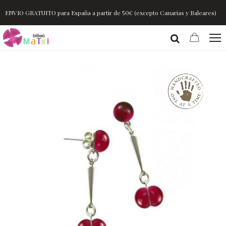
ENVIO GRATUITO para España a partir de 50€ (excepto Canarias y Baleares)