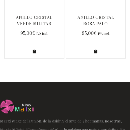
ANILLO CRISTAL
ANILLO CRISTAL
VERDE MILITAR
ROSA PALO
95,00
€
95,00
€
IVA incl.
IVA incl.
MaTxi surge de la unión, de la visión y el arte de 2 hermanas, nosotras,
María & Txini. “Transformación” es la palabra que mejor nos define. En