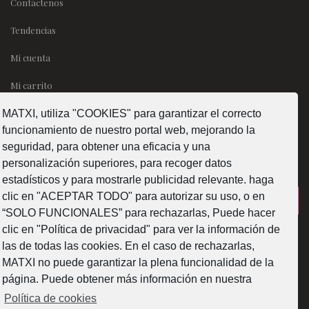
Contáctenos
Tendencias
Mi cuenta
Mi carrito
MATXI, utiliza "COOKIES" para garantizar el correcto
SÍGUENOS
funcionamiento de nuestro portal web, mejorando la
seguridad, para obtener una eficacia y una
personalización superiores, para recoger datos
estadísticos y para mostrarle publicidad relevante. haga
clic en "ACEPTAR TODO" para autorizar su uso, o en
¿Como fabricamos?
“SOLO FUNCIONALES” para rechazarlas, Puede hacer
clic en "Política de privacidad" para ver la información de
las de todas las cookies. En el caso de rechazarlas,
MATXI no puede garantizar la plena funcionalidad de la
página. Puede obtener más información en nuestra
Web subvencionada por la Diputación Foral de Bizkaia
Política de cookies