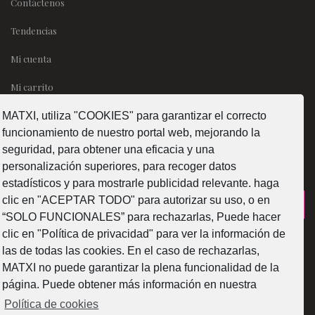
Contáctenos
Tendencias
Mi cuenta
Mi carrito
MATXI, utiliza "COOKIES" para garantizar el correcto
SÍGUENOS
funcionamiento de nuestro portal web, mejorando la
seguridad, para obtener una eficacia y una
personalización superiores, para recoger datos
estadísticos y para mostrarle publicidad relevante. haga
clic en "ACEPTAR TODO" para autorizar su uso, o en
¿Como fabricamos?
“SOLO FUNCIONALES” para rechazarlas, Puede hacer
clic en "Política de privacidad" para ver la información de
las de todas las cookies. En el caso de rechazarlas,
MATXI no puede garantizar la plena funcionalidad de la
página. Puede obtener más información en nuestra
Web subvencionada por la Diputación Foral de Bizkaia
Política de cookies