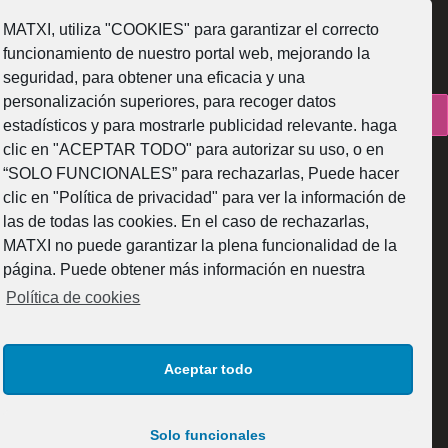
SÍGUENOS
MATXI, utiliza "COOKIES" para garantizar el correcto
funcionamiento de nuestro portal web, mejorando la
seguridad, para obtener una eficacia y una
personalización superiores, para recoger datos
¿Como fabricamos?
estadísticos y para mostrarle publicidad relevante. haga
clic en "ACEPTAR TODO" para autorizar su uso, o en
“SOLO FUNCIONALES” para rechazarlas, Puede hacer
clic en "Política de privacidad" para ver la información de
las de todas las cookies. En el caso de rechazarlas,
Web subvencionada por la Diputación Foral de Bizkaia
MATXI no puede garantizar la plena funcionalidad de la
página. Puede obtener más información en nuestra
Política de cookies
Aceptar todo
© 2025 MATXI GLASS DESIGN S.L. Todos los derechos reservados.
Solo funcionales