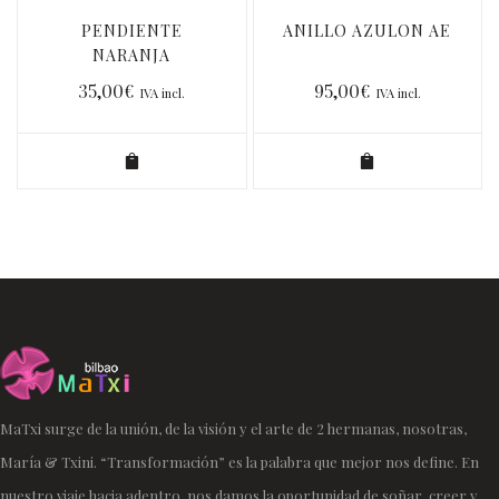
PENDIENTE
ANILLO AZULON AE
NARANJA
METALIZADO
35,00
€
95,00
€
IVA incl.
IVA incl.
MaTxi surge de la unión, de la visión y el arte de 2 hermanas, nosotras,
María & Txini. “Transformación” es la palabra que mejor nos define. En
nuestro viaje hacia adentro, nos damos la oportunidad de soñar, creer y