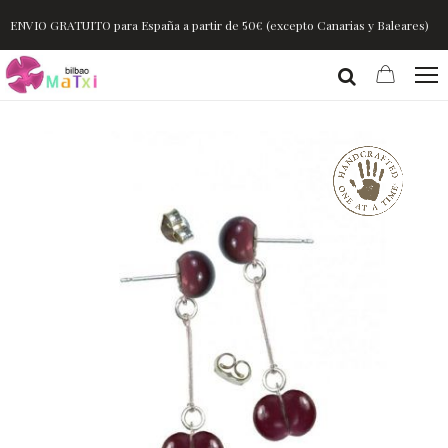
ENVIO GRATUITO para España a partir de 50€ (excepto Canarias y Baleares)