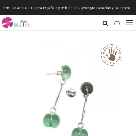
ENVIO GRATUITO para España a partir de 50€ (excepto Canarias y Baleares)