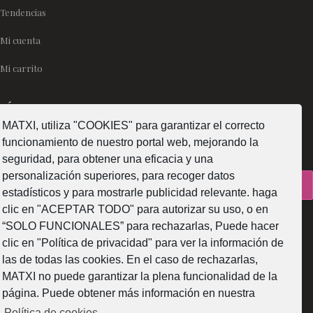
Tendencias
Mi cuenta
Mi carrito
SÍGUENOS
MATXI, utiliza "COOKIES" para garantizar el correcto
funcionamiento de nuestro portal web, mejorando la
seguridad, para obtener una eficacia y una
personalización superiores, para recoger datos
¿Como fabricamos?
estadísticos y para mostrarle publicidad relevante. haga
clic en "ACEPTAR TODO" para autorizar su uso, o en
“SOLO FUNCIONALES” para rechazarlas, Puede hacer
clic en "Política de privacidad" para ver la información de
las de todas las cookies. En el caso de rechazarlas,
Web subvencionada por la Diputación Foral de Bizkaia
MATXI no puede garantizar la plena funcionalidad de la
página. Puede obtener más información en nuestra
Política de cookies