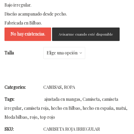
Bajo irregular.
Diseño acampanado desde pecho.
Fabricada en Bilbao.
No hay existencias.
Avisarme cuando esté disponible
Talla
Categories:
CAMISAS
,
ROPA
Tags:
ajustada en mangas
,
Camiseta
,
camiseta
irregular
,
camiseta roja
,
hecho en Bilbao
,
hecho en españa
,
matxi
,
Moda bilbao
,
rojo
,
top rojo
SKU:
CAMISETA ROJA IRREGULAR