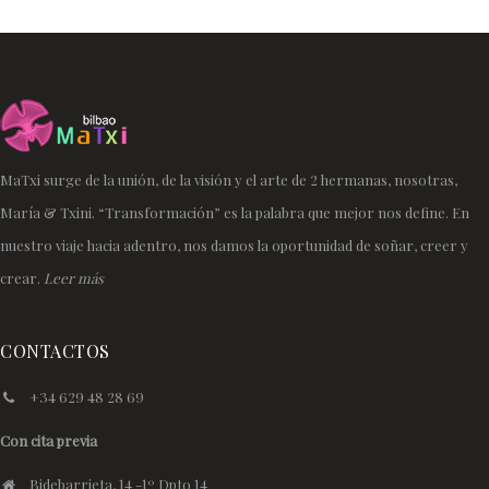
MaTxi surge de la unión, de la visión y el arte de 2 hermanas, nosotras,
María & Txini. “Transformación” es la palabra que mejor nos define. En
nuestro viaje hacia adentro, nos damos la oportunidad de soñar, creer y
crear.
Leer más
CONTACTOS
+34 629 48 28 69
Con cita previa
Bidebarrieta, 14 -1º Dpto 14