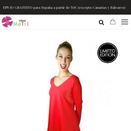
ENVIO GRATUITO para España a partir de 50€ (excepto Canarias y Baleares)