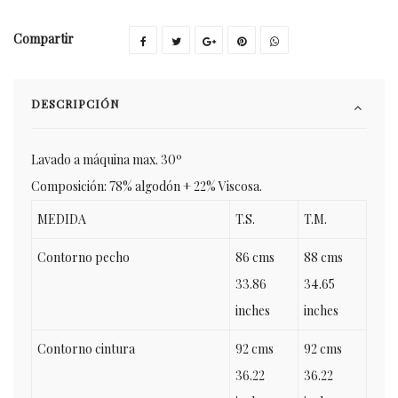
Compartir
DESCRIPCIÓN
Lavado a máquina max. 30º
Composición: 78% algodón + 22% Viscosa.
MEDIDA
T.S.
T.M.
Contorno pecho
86 cms
88 cms
33.86
34.65
inches
inches
Contorno cintura
92 cms
92 cms
36.22
36.22