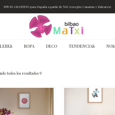
ENVIO GRATUITO para España a partir de 50€ (excepto Canarias y Baleares)
LERES
ROPA
DECO
TENDENCIAS
NOS
do todos los resultados 9