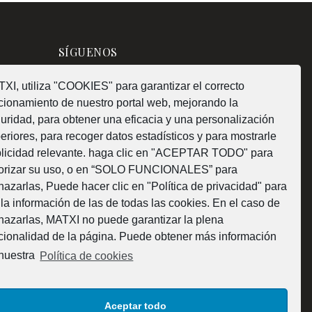
SÍGUENOS
XI, utiliza "COOKIES" para garantizar el correcto
cionamiento de nuestro portal web, mejorando la
uridad, para obtener una eficacia y una personalización
¿Como fabricamos?
eriores, para recoger datos estadísticos y para mostrarle
licidad relevante. haga clic en "ACEPTAR TODO" para
orizar su uso, o en “SOLO FUNCIONALES” para
hazarlas, Puede hacer clic en "Política de privacidad" para
 la información de las de todas las cookies. En el caso de
Web subvencionada por la Diputación Foral de
hazarlas, MATXI no puede garantizar la plena
cionalidad de la página. Puede obtener más información
Bizkaia
nuestra
Política de cookies
Aceptar todo