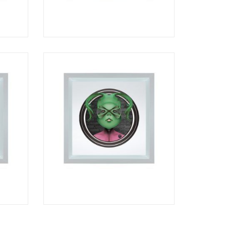
€
€
€
€