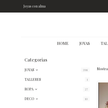
Joyas con alma
HOME
JOYAS
TAL
Categorias
Mostran
JOYAS
398
TALLERES
1
ROPA
27
DECO
10