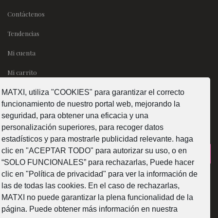
Contáctenos
Tendencias
Mi cuenta
Mi carrito
MATXI, utiliza "COOKIES" para garantizar el correcto
SÍGUENOS
funcionamiento de nuestro portal web, mejorando la
seguridad, para obtener una eficacia y una
personalización superiores, para recoger datos
estadísticos y para mostrarle publicidad relevante. haga
clic en "ACEPTAR TODO" para autorizar su uso, o en
¿Como fabricamos?
“SOLO FUNCIONALES” para rechazarlas, Puede hacer
clic en "Política de privacidad" para ver la información de
las de todas las cookies. En el caso de rechazarlas,
MATXI no puede garantizar la plena funcionalidad de la
página. Puede obtener más información en nuestra
Web subvencionada por la Diputación Foral de Bizkaia