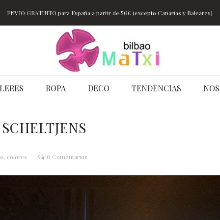
ENVIO GRATUITO para España a partir de 50€ (excepto Canarias y Baleares)
LERES
ROPA
DECO
TENDENCIAS
NOS
 SCHELTJENS
s, colores
0 Comentarios