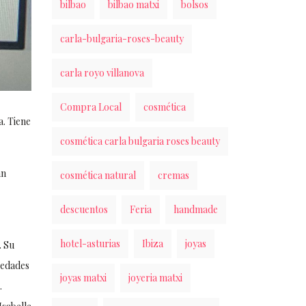
bilbao
bilbao matxi
bolsos
carla-bulgaria-roses-beauty
carla royo villanova
Compra Local
cosmética
a. Tiene
cosmética carla bulgaria roses beauty
an
cosmética natural
cremas
descuentos
Feria
handmade
hotel-asturias
Ibiza
joyas
. Su
iedades
joyas matxi
joyeria matxi
.