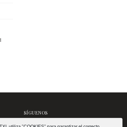
d
SÍGUENOS
XI, utiliza "COOKIES" para garantizar el correcto