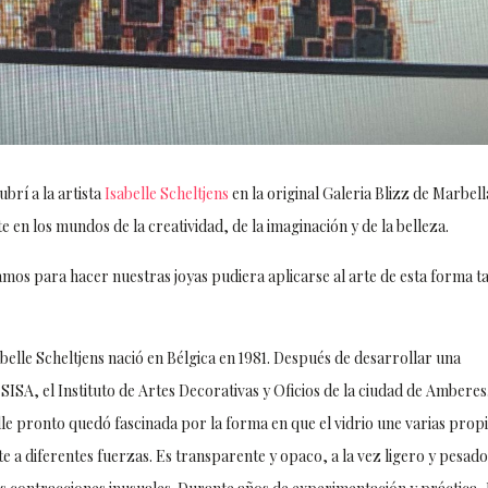
brí a la artista
Isabelle Scheltjens
en la original Galeria Blizz de Marbell
 en los mundos de la creatividad, de la imaginación y de la belleza.
mos para hacer nuestras joyas pudiera aplicarse al arte de esta forma t
abelle Scheltjens nació en Bélgica en 1981. Después de desarrollar una
SISA, el Instituto de Artes Decorativas y Oficios de la ciudad de Amberes
elle pronto quedó fascinada por la forma en que el vidrio une varias prop
nte a diferentes fuerzas. Es transparente y opaco, a la vez ligero y pesado