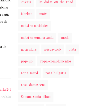
Isabelle
joyería
las-dalias-on-the-road
mbinar
Market
matxi
ura que
tos de
matxi en navidades
matxi en semana santa
moda
ca de
noviembre
nueva-web
plata
pop-up
ropa-complementos
ropa-matxi
rosa-bulgaria
rosa-damascena
arla 2×1
Semana santa bilbao
 Artículo