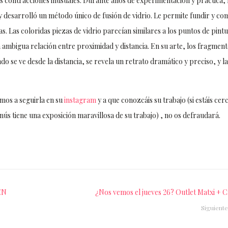
s contracciones inusuales. Durante años de experimentación y práctica, 
 y desarrolló un método único de fusión de vidrio. Le permite fundir y co
as. Las coloridas piezas de vidrio parecían similares a los puntos de pint
 la ambigua relación entre proximidad y distancia. En su arte, los fragmen
 se ve desde la distancia, se revela un retrato dramático y preciso, y la
amos a seguirla en su
instagram
y a que conozcáis su trabajo (si estáis cer
nús tiene una exposición maravillosa de su trabajo) , no os defraudará.
EN
¿Nos vemos el jueves 26? Outlet Matxi + C
Siguiente