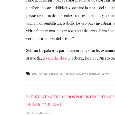
Isabelle se inspiró para explorar formas de expresar su
perfeccionó sus habilidades, dominó la teoría del color
piezas de vidrio de diferentes colores, tamaños y textur
usaban los puntillistas. Isabelle los usó para investigar
vidrio forman una imagen abstracta de cerca. Pero cuando
verdadera belleza del cristal.”
Sobran las palabras para transmitiros su arte, os anim
Marbella, la
Galeria Blizz
C/ Ribera, local 18, Puerto Ba
arte
fussing
galeria Blizz
isabelle scheltjens
marbella
vidrio
ESTAS NAVIDADES 2022 NOS PODÉIS ENCONTRAR 
DURANGO Y BILBAO
Artículo Anterior