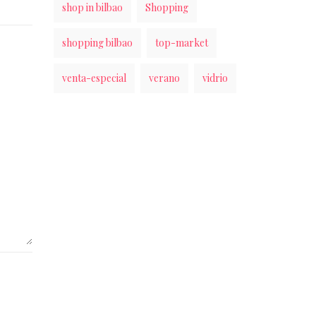
shop in bilbao
Shopping
shopping bilbao
top-market
venta-especial
verano
vidrio