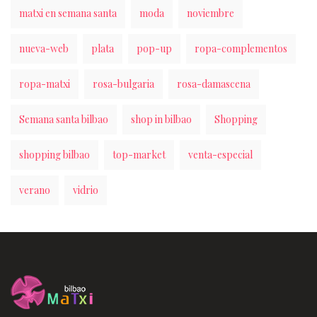
matxi en semana santa
moda
noviembre
nueva-web
plata
pop-up
ropa-complementos
ropa-matxi
rosa-bulgaria
rosa-damascena
Semana santa bilbao
shop in bilbao
Shopping
shopping bilbao
top-market
venta-especial
verano
vidrio