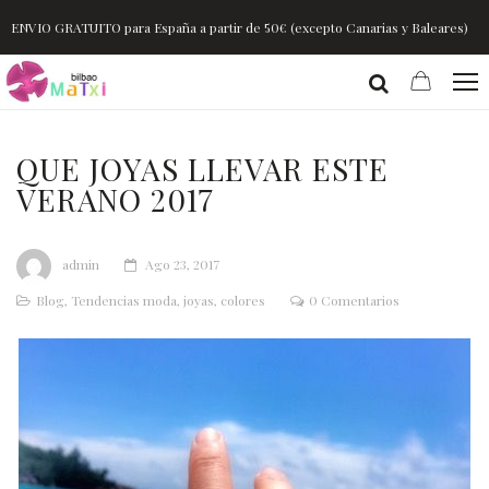
ENVIO GRATUITO para España a partir de 50€ (excepto Canarias y Baleares)
QUE JOYAS LLEVAR ESTE
VERANO 2017
admin
Ago 23, 2017
Blog
,
Tendencias moda, joyas, colores
0 Comentarios