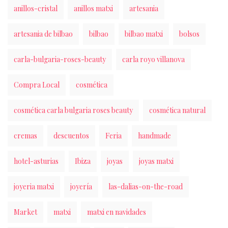
anillos-cristal
anillos matxi
artesania
artesania de bilbao
bilbao
bilbao matxi
bolsos
carla-bulgaria-roses-beauty
carla royo villanova
Compra Local
cosmética
cosmética carla bulgaria roses beauty
cosmética natural
cremas
descuentos
Feria
handmade
hotel-asturias
Ibiza
joyas
joyas matxi
joyeria matxi
joyería
las-dalias-on-the-road
Market
matxi
matxi en navidades