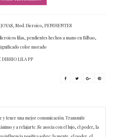
,
JOYAS
,
Mod. Dicroico
,
PENDIENTES
icroicos lilas
,
pendientes hechos a mano en Bilbao
,
significado color morado
DIBRIO LILA PP
nte y tener una mejor comunicación. Transmite
nimo y a relajarte. Se asocia con el lujo, el poder, la
a influencia positiva sobre: la mente, el poder, el