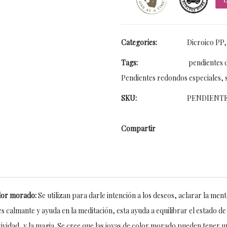
Categories:
Dicroico PP
Tags:
pendientes d
Pendientes redondos especiales
,
SKU:
PENDIENTE 
Compartir
olor morado:
Se utilizan para darle intención a los deseos, aclarar la me
es calmante y ayuda en la meditación, esta ayuda a equilibrar el estado de á
tividad, y la magia. Se cree que las joyas de color morado pueden tener un