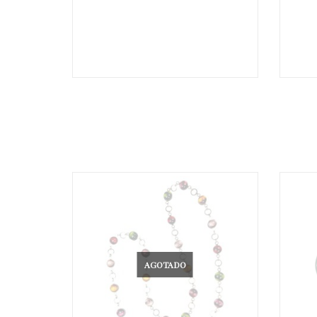
€
AGOTADO