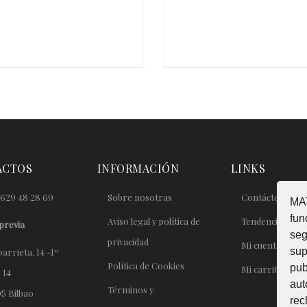
€
ACTOS
INFORMACIÓN
LINKS
629 48 28 69
Sobre nosotras
Contáctenos
MAT
fun
Aviso legal y política de
Tendencias
previa
seg
privacidad
Mi cuenta
sup
arrieta, 14 -1º
Política de Cookies
pub
Mi carrito
 14
aut
Términos y
5 Bilbao
rec