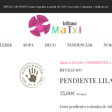
ENVIO GRATUITO para España a partir de 50€ (excepto Canarias y Baleares)
LERES
ROPA
DECO
TENDENCIAS
NOS
Inicio
JOYAS
PENDIENTES
METALIZADO
PENDIENTE LIL
35,00
€
IVA incl.
Estos pendientes redondos de vid