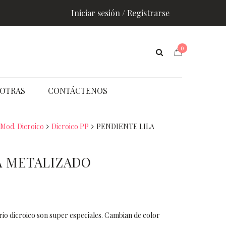
Iniciar sesión / Registrarse
0
OTRAS
CONTÁCTENOS
Mod. Dicroico
Dicroico PP
PENDIENTE LILA
A METALIZADO
rio dicroico son super especiales. Cambian de color