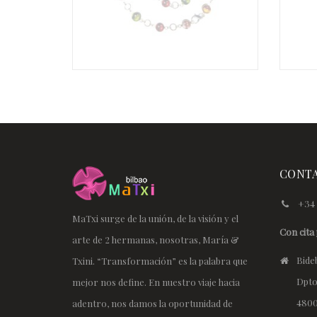
€
CONT
+34 
MaTxi surge de la unión, de la visión y el
Con cita 
arte de 2 hermanas, nosotras, María &
Bideb
Txini. “Transformación” es la palabra que
Dpto
mejor nos define. En nuestro viaje hacia
4800
adentro, nos damos la oportunidad de