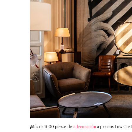
¡Más de 1000 piezas de
#decoración
a precios Low Cost!