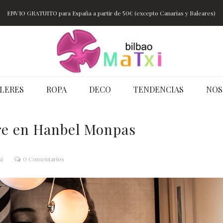
ENVIO GRATUITO para España a partir de 50€ (excepto Canarias y Baleares)
LERES
ROPA
DECO
TENDENCIAS
NOS
bre en Hanbel Monpas
xi
0 Comentarios