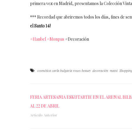
primera vez en Madrid, presentamos la Colección Vintag
*** Recordad que abriremos todos los días, fines de sema
el Santo 14!
#Hanbel
#Monpas
#Decoración
cosmética carla bulgaria roses beauty
decoración
matxi
Shoppin
FERIA ARTESANIA ESKUTARTIE EN EL ARENAL BILB
AL 22 DE ABRIL
Artículo Anterior