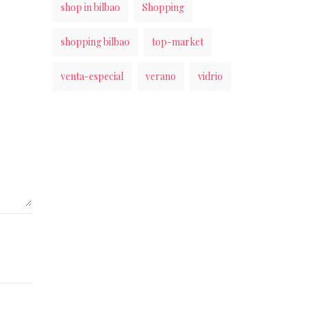
shop in bilbao
Shopping
shopping bilbao
top-market
venta-especial
verano
vidrio