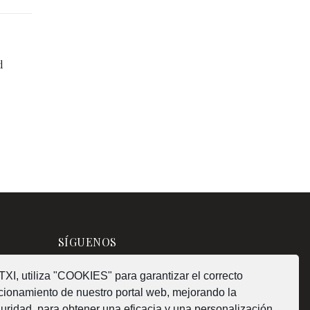
d
SÍGUENOS
XI, utiliza "COOKIES" para garantizar el correcto
cionamiento de nuestro portal web, mejorando la
uridad, para obtener una eficacia y una personalización