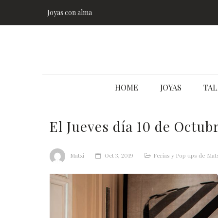
Joyas con alma
HOME
JOYAS
TAL
El Jueves día 10 de Octu
Matxi
Oct 3, 2019
Ferias y Pop ups de Mat