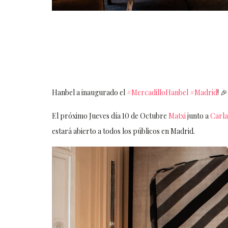
Hanbel a inaugurado el
#MercadilloHanbel
#Madrid
! 🎉
El próximo Jueves día 10 de Octubre
Matxi
junto a
Carla
estará abierto a todos los públicos en Madrid.