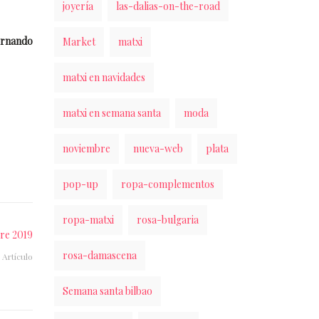
joyería
las-dalias-on-the-road
ernando
Market
matxi
matxi en navidades
matxi en semana santa
moda
noviembre
nueva-web
plata
pop-up
ropa-complementos
ropa-matxi
rosa-bulgaria
re 2019
rosa-damascena
 Artículo
Semana santa bilbao