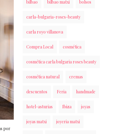
bilbao
bilbao matxi
bolsos
carla-bulgaria-roses-beauty
carla royo villanova
Compra Local
cosmética
cosmética carla bulgaria roses beauty
cosmética natural
cremas
descuentos
Feria
handmade
hotel-asturias
Ibiza
joyas
joyas matxi
joyeria matxi
ás por