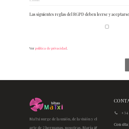
Las siguientes reglas del RGPD deben leerse y aceptarse
Ver
política de privacidad
.
CONT
+34 
MaTxi surge de la unión, de la visión y el
Con cita 
arte de 2 hermanas, nosotras, María &