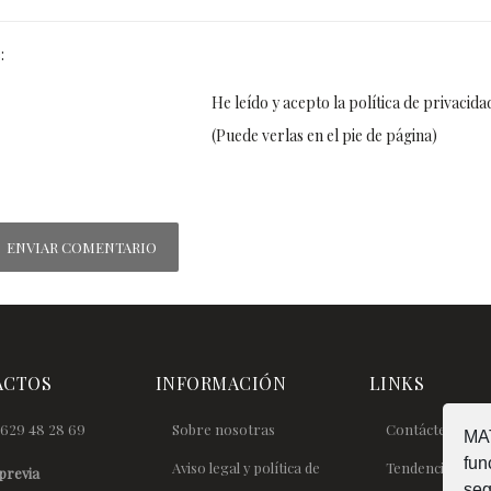
:
He leído y acepto la política de privacida
(Puede verlas en el pie de página)
ACTOS
INFORMACIÓN
LINKS
629 48 28 69
Sobre nosotras
Contáctenos
MAT
fun
Aviso legal y política de
Tendencias
previa
seg