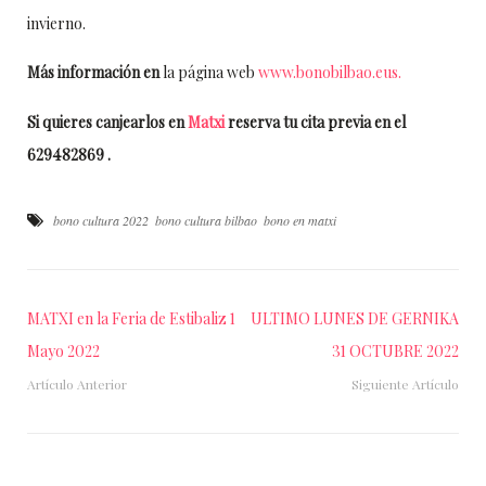
invierno.
Más información en
la página web
www.bonobilbao.eus.
Si quieres canjearlos en
Matxi
reserva tu cita previa en el
629482869 .
bono cultura 2022
bono cultura bilbao
bono en matxi
MATXI en la Feria de Estibaliz 1
ULTIMO LUNES DE GERNIKA
Mayo 2022
31 OCTUBRE 2022
Artículo Anterior
Siguiente Artículo