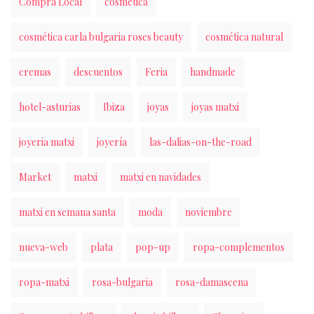
Compra Local
cosmética
cosmética carla bulgaria roses beauty
cosmética natural
cremas
descuentos
Feria
handmade
hotel-asturias
Ibiza
joyas
joyas matxi
joyeria matxi
joyería
las-dalias-on-the-road
Market
matxi
matxi en navidades
matxi en semana santa
moda
noviembre
nueva-web
plata
pop-up
ropa-complementos
ropa-matxi
rosa-bulgaria
rosa-damascena