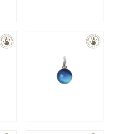
€
€
€
€