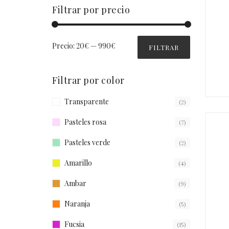
Filtrar por precio
Precio:
20€
—
990€
FILTRAR
Filtrar por color
Transparente
(2)
Pasteles rosa
(7)
Pasteles verde
(2)
Amarillo
(4)
Ambar
(9)
Naranja
(5)
Fucsia
(15)