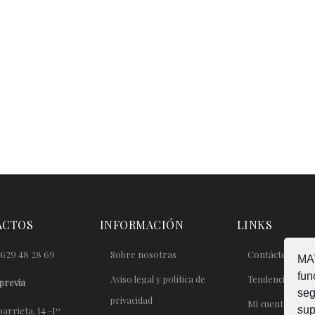
ACTOS
INFORMACIÓN
LINKS
629 48 28 69
Sobre nosotras
Contáctenos
MAT
fun
Aviso legal y política de
Tendencias
previa
seg
privacidad
Mi cuenta
sup
arrieta, 14 -1º