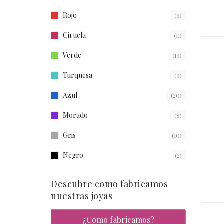
Rojo
(6)
Ciruela
(11)
Verde
(19)
Turquesa
(9)
Azul
(20)
Morado
(8)
Gris
(10)
Negro
(2)
Descubre como fabricamos
nuestras joyas
¿Como fabricamos?