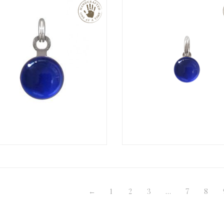
€
←
1
2
3
…
7
8