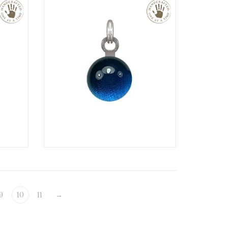
€
€
9
10
11
→