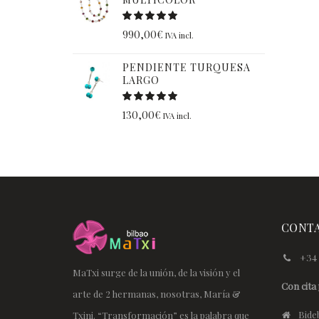
990,00
€
IVA incl.
PENDIENTE TURQUESA
LARGO
130,00
€
IVA incl.
CONT
+34 
MaTxi surge de la unión, de la visión y el
Con cita 
arte de 2 hermanas, nosotras, María &
Bideb
Txini. “Transformación” es la palabra que