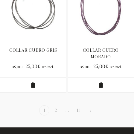
COLLAR CUERO GRIS
COLLAR CUERO
MORADO
25,00
€
25,00
€
35,00
€
35,00
€
IVA incl.
IVA incl.
1
2
…
11
→