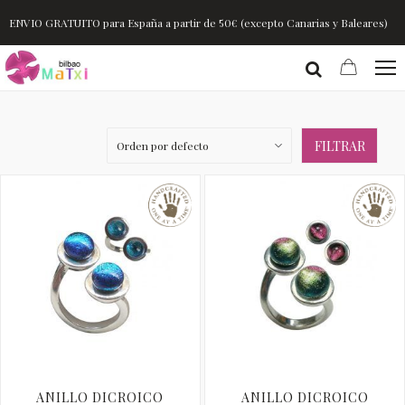
ENVIO GRATUITO para España a partir de 50€ (excepto Canarias y Baleares)
FILTRAR
ANILLO DICROICO
ANILLO DICROICO