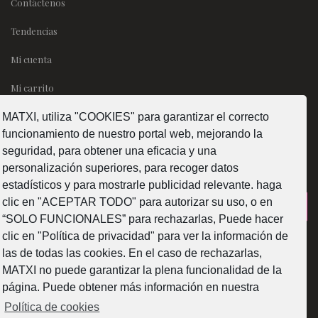
Contáctenos
Tendencias
Mi cuenta
Mi carrito
MATXI, utiliza "COOKIES" para garantizar el correcto
SÍGUENOS
funcionamiento de nuestro portal web, mejorando la
seguridad, para obtener una eficacia y una
personalización superiores, para recoger datos
estadísticos y para mostrarle publicidad relevante. haga
clic en "ACEPTAR TODO" para autorizar su uso, o en
¿Como fabricamos?
“SOLO FUNCIONALES” para rechazarlas, Puede hacer
clic en "Política de privacidad" para ver la información de
las de todas las cookies. En el caso de rechazarlas,
MATXI no puede garantizar la plena funcionalidad de la
página. Puede obtener más información en nuestra
Web subvencionada por la Diputación Foral de Bizkaia
Política de cookies