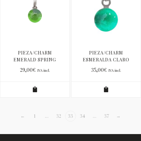
PIEZA/CHARM
PIEZA/CHARM
EMERALD SPRING
ESMERALDA CLARO
CPP
CP
29,00
€
35,00
€
IVA incl.
IVA incl.
←
1
…
32
33
34
…
37
→