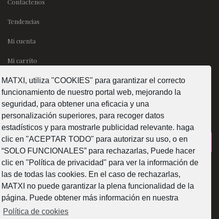
Contáctenos
Tendencias
Mi cuenta
Mi carrito
MATXI, utiliza "COOKIES" para garantizar el correcto
SÍGUENOS
funcionamiento de nuestro portal web, mejorando la
seguridad, para obtener una eficacia y una
personalización superiores, para recoger datos
estadísticos y para mostrarle publicidad relevante. haga
clic en "ACEPTAR TODO" para autorizar su uso, o en
¿Como fabricamos?
“SOLO FUNCIONALES” para rechazarlas, Puede hacer
clic en "Política de privacidad" para ver la información de
las de todas las cookies. En el caso de rechazarlas,
MATXI no puede garantizar la plena funcionalidad de la
página. Puede obtener más información en nuestra
Web subvencionada por la Diputación Foral de Bizkaia
Política de cookies