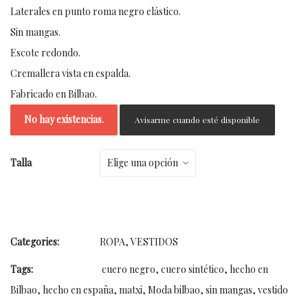
Laterales en punto roma negro elástico.
Sin mangas.
Escote redondo.
Cremallera vista en espalda.
Fabricado en Bilbao.
No hay existencias.
Avisarme cuando esté disponible
Talla
Categories:
ROPA
,
VESTIDOS
Tags:
cuero negro
,
cuero sintético
,
hecho en
Bilbao
,
hecho en españa
,
matxi
,
Moda bilbao
,
sin mangas
,
vestido