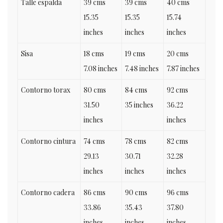
Talle espalda
39 cms
39 cms
40 cms
15.35
15.35
15.74
inches
inches
inches
Sisa
18 cms
19 cms
20 cms
7.08 inches
7.48 inches
7.87 inches
Contorno torax
80 cms
84 cms
92 cms
31.50
35 inches
36.22
inches
inches
Contorno cintura
74 cms
78 cms
82 cms
29.13
30.71
32.28
inches
inches
inches
Contorno cadera
86 cms
90 cms
96 cms
33.86
35.43
37.80
inches
inches
inches