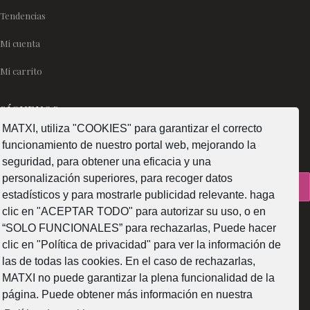
Tendencias
Mi cuenta
Mi carrito
SÍGUENOS
MATXI, utiliza "COOKIES" para garantizar el correcto
funcionamiento de nuestro portal web, mejorando la
seguridad, para obtener una eficacia y una
personalización superiores, para recoger datos
¿Como fabricamos?
estadísticos y para mostrarle publicidad relevante. haga
clic en "ACEPTAR TODO" para autorizar su uso, o en
“SOLO FUNCIONALES” para rechazarlas, Puede hacer
clic en "Política de privacidad" para ver la información de
las de todas las cookies. En el caso de rechazarlas,
Web subvencionada por la Diputación Foral de Bizkaia
MATXI no puede garantizar la plena funcionalidad de la
página. Puede obtener más información en nuestra