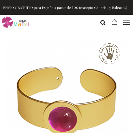
ENVIO GRATUITO para España a partir de 50€ (excepto Canarias y Baleares)