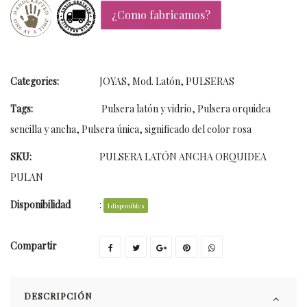
¿Como fabricamos?
Categories:
JOYAS
,
Mod. Latón
,
PULSERAS
Tags:
Pulsera latón y vidrio
,
Pulsera orquidea
sencilla y ancha
,
Pulsera única
,
significado del color rosa
SKU:
PULSERA LATÓN ANCHA ORQUIDEA
PULAN
Disponibilidad
:
1 disponibles
Compartir
DESCRIPCIÓN