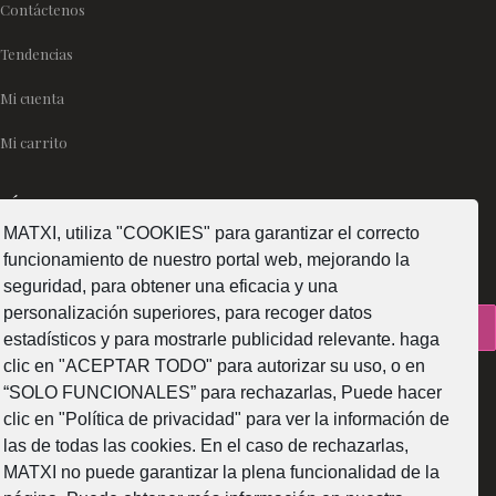
Contáctenos
Tendencias
Mi cuenta
Mi carrito
SÍGUENOS
MATXI, utiliza "COOKIES" para garantizar el correcto
funcionamiento de nuestro portal web, mejorando la
seguridad, para obtener una eficacia y una
personalización superiores, para recoger datos
¿Como fabricamos?
estadísticos y para mostrarle publicidad relevante. haga
clic en "ACEPTAR TODO" para autorizar su uso, o en
“SOLO FUNCIONALES” para rechazarlas, Puede hacer
clic en "Política de privacidad" para ver la información de
las de todas las cookies. En el caso de rechazarlas,
Web subvencionada por la Diputación Foral de Bizkaia
MATXI no puede garantizar la plena funcionalidad de la