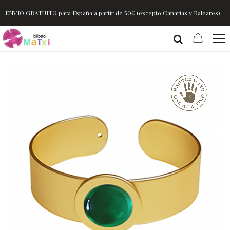
ENVIO GRATUITO para España a partir de 50€ (excepto Canarias y Baleares)