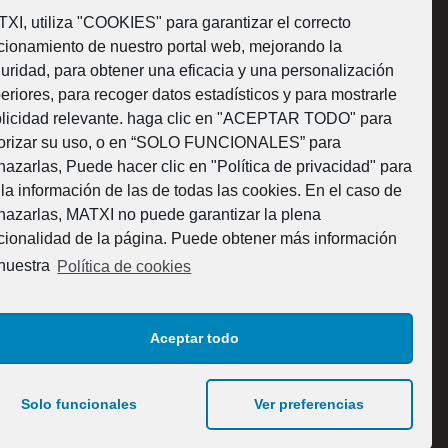
XI, utiliza "COOKIES" para garantizar el correcto
cionamiento de nuestro portal web, mejorando la
uridad, para obtener una eficacia y una personalización
¿Como fabricamos?
eriores, para recoger datos estadísticos y para mostrarle
licidad relevante. haga clic en "ACEPTAR TODO" para
orizar su uso, o en “SOLO FUNCIONALES” para
hazarlas, Puede hacer clic en "Política de privacidad" para
 la información de las de todas las cookies. En el caso de
Web subvencionada por la Diputación Foral de
hazarlas, MATXI no puede garantizar la plena
cionalidad de la página. Puede obtener más información
Bizkaia
nuestra
Política de cookies
Aceptar todo
Solo funcionales
Ver preferencias