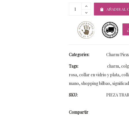
AÑADIR AL 
Categories:
Charm/Pieza
Tags:
charm
,
colg
rosa
,
collar en vidrio y plata
,
coll
mano
,
shopping bilbao
,
significa
SKU:
PIEZA TRA
Compartir