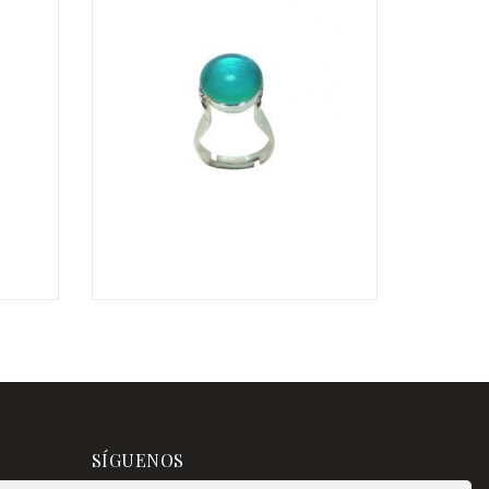
€
€
SÍGUENOS