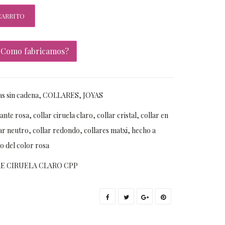
CARRITO
¿Como fabricamos?
s sin cadena
,
COLLARES
,
JOYAS
ante rosa
,
collar ciruela claro
,
collar cristal
,
collar en
ar neutro
,
collar redondo
,
collares matxi
,
hecho a
do del color rosa
RE CIRUELA CLARO CPP