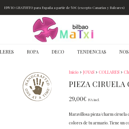
ENVIO GRATUITO para España a partir de 50€ (excepto Canarias y Baleares)
LERES
ROPA
DECO
TENDENCIAS
NOS
Inicio
JOYAS
COLLARES
Ch
PIEZA CIRUELA
29,00
€
IVA incl.
Maravillosa pieza/charm ciruela c
colores de tu armario. Tiene un 