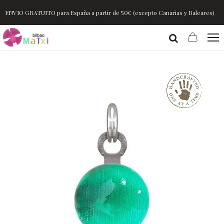
ENVIO GRATUITO para España a partir de 50€ (excepto Canarias y Baleares)