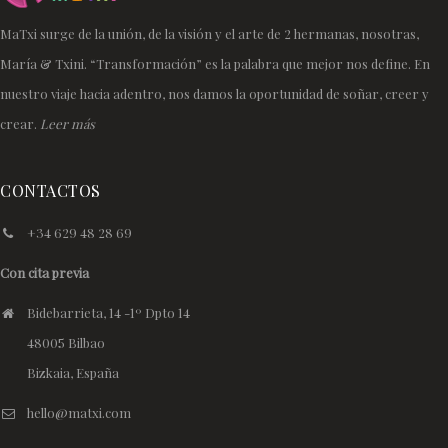
MaTxi surge de la unión, de la visión y el arte de 2 hermanas, nosotras,
María & Txini. “Transformación” es la palabra que mejor nos define. En
nuestro viaje hacia adentro, nos damos la oportunidad de soñar, creer y
crear.
Leer más
CONTACTOS
+34 629 48 28 69
Con cita previa
Bidebarrieta, 14 -1º Dpto 14
48005 Bilbao
Bizkaia, España
hello@matxi.com