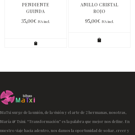
PENDIENTE
ANILLO CRISTAL
GUINDA
ROJO
METALIZADO
35,00
€
95,00
€
IVA incl.
IVA incl.
MaTxi surge de la unión, de la visión y el arte de 2 hermanas, nosotras,
María & Txini. “Transformación” es la palabra que mejor nos define. En
nuestro viaje hacia adentro, nos damos la oportunidad de soñar, creer y