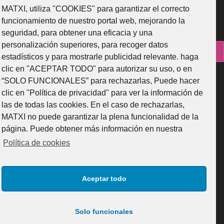
MATXI, utiliza "COOKIES" para garantizar el correcto
funcionamiento de nuestro portal web, mejorando la
seguridad, para obtener una eficacia y una
personalización superiores, para recoger datos
¿Como fabricamos?
estadísticos y para mostrarle publicidad relevante. haga
clic en "ACEPTAR TODO" para autorizar su uso, o en
“SOLO FUNCIONALES” para rechazarlas, Puede hacer
clic en "Política de privacidad" para ver la información de
las de todas las cookies. En el caso de rechazarlas,
Web subvencionada por la Diputación Foral de Bizkaia
MATXI no puede garantizar la plena funcionalidad de la
página. Puede obtener más información en nuestra
Política de cookies
Aceptar todo
© 2025 MATXI GLASS DESIGN S.L. Todos los derechos reservados.
Solo funcionales