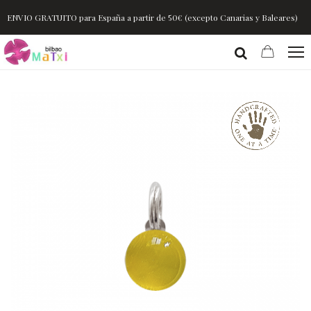
ENVIO GRATUITO para España a partir de 50€ (excepto Canarias y Baleares)