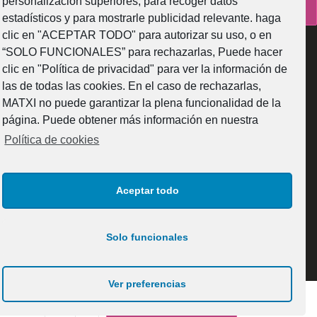
personalización superiores, para recoger datos
¿Como fabricamos?
estadísticos y para mostrarle publicidad relevante. haga
clic en "ACEPTAR TODO" para autorizar su uso, o en
“SOLO FUNCIONALES” para rechazarlas, Puede hacer
clic en "Política de privacidad" para ver la información de
las de todas las cookies. En el caso de rechazarlas,
Web subvencionada por la Diputación Foral de Bizkaia
MATXI no puede garantizar la plena funcionalidad de la
página. Puede obtener más información en nuestra
Política de cookies
Aceptar todo
© 2025 MATXI GLASS DESIGN S.L. Todos los derechos reservados.
Solo funcionales
Ver preferencias
AÑADIR AL CARRITO