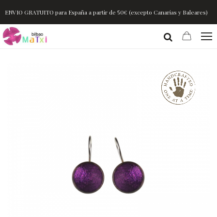
ENVIO GRATUITO para España a partir de 50€ (excepto Canarias y Baleares)