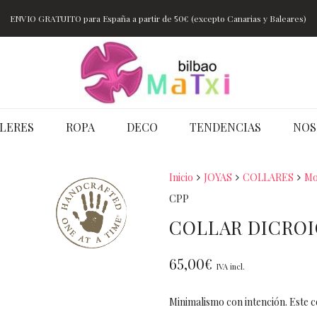
ENVIO GRATUITO para España a partir de 50€ (excepto Canarias y Baleares)
LERES
ROPA
DECO
TENDENCIAS
NOS
Inicio
JOYAS
COLLARES
Mo
CPP
COLLAR DICROI
65,00
€
IVA incl.
Minimalismo con intención. Este c