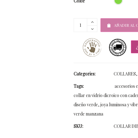
Color
AÑADIR AL 
Categories:
COLLARES
Tags:
accesorios 
collar en vidrio dicroico con cade
diseño verde
,
joya luminosa y vib
verde manzana
SKU:
COLLAR DI