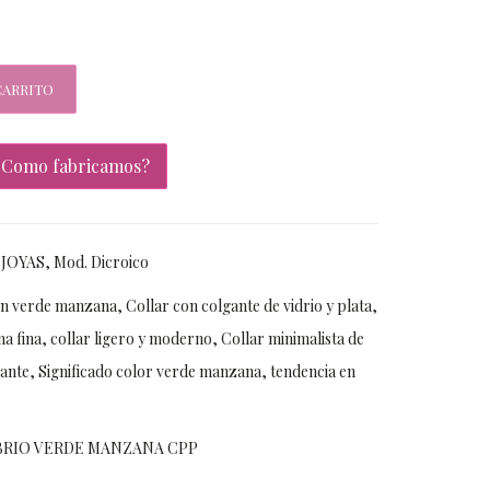
CARRITO
¿Como fabricamos?
,
JOYAS
,
Mod. Dicroico
en verde manzana
,
Collar con colgante de vidrio y plata
,
na fina
,
collar ligero y moderno
,
Collar minimalista de
rante
,
Significado color verde manzana
,
tendencia en
BRIO VERDE MANZANA CPP