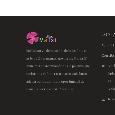
CONT
+34 
MaTxi surge de la unión, de la visión y el
Con cita 
arte de 2 hermanas, nosotras, María &
Bideb
Txini. “Transformación” es la palabra que
Dpto
mejor nos define. En nuestro viaje hacia
4800
adentro, nos damos la oportunidad de
Bizk
soñar, creer y crear.
Leer más
hel