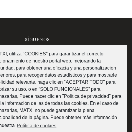
SÍGUENOS
XI, utiliza "COOKIES" para garantizar el correcto
cionamiento de nuestro portal web, mejorando la
uridad, para obtener una eficacia y una personalización
¿Como fabricamos?
eriores, para recoger datos estadísticos y para mostrarle
licidad relevante. haga clic en "ACEPTAR TODO" para
orizar su uso, o en “SOLO FUNCIONALES” para
hazarlas, Puede hacer clic en "Política de privacidad" para
 la información de las de todas las cookies. En el caso de
Web subvencionada por la Diputación Foral de
hazarlas, MATXI no puede garantizar la plena
cionalidad de la página. Puede obtener más información
Bizkaia
nuestra
Política de cookies