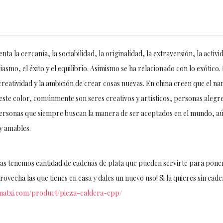
ta la cercanía, la sociabilidad, la originalidad, la extraversión, la activid
iasmo, el éxito y el equilibrio. Asimismo se ha relacionado con lo exótico. 
 creatividad y la ambición de crear cosas nuevas. En china creen que el n
 este color, comúnmente son seres creativos y artísticos, personas alegres
ersonas que siempre buscan la manera de ser aceptados en el mundo, aún
y amables.
s tenemos cantidad de cadenas de plata que pueden servirte para poner 
vecha las que tienes en casa y dales un nuevo uso! Si la quieres sin cade
matxi.com/product/pieza-caldera-cpp/