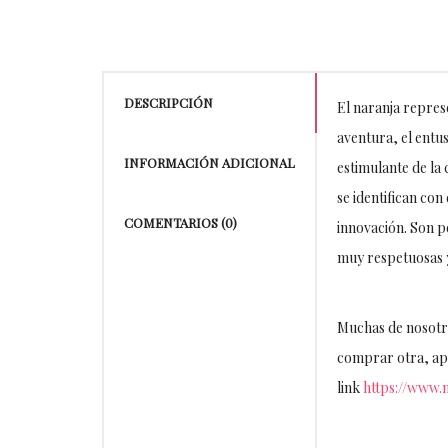
DESCRIPCIÓN
El naranja represen
aventura, el entus
INFORMACIÓN ADICIONAL
estimulante de la
se identifican con
COMENTARIOS (0)
innovación. Son p
muy respetuosas 
Muchas de nosotra
comprar otra, apro
link
https://www.