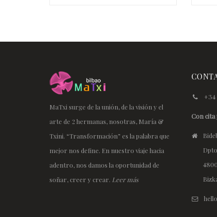
€
CONT
+34 
MaTxi surge de la unión, de la visión y el
Con cita 
arte de 2 hermanas, nosotras, María &
Bideb
Txini. “Transformación” es la palabra que
Dpto
mejor nos define. En nuestro viaje hacia
4800
adentro, nos damos la oportunidad de
Bizk
soñar, creer y crear.
Leer más
hel