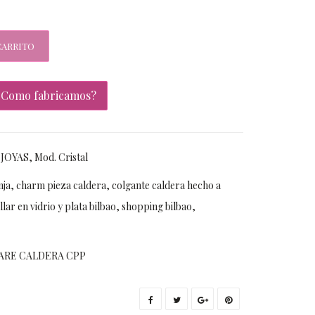
CARRITO
¿Como fabricamos?
,
JOYAS
,
Mod. Cristal
nja
,
charm pieza caldera
,
colgante caldera hecho a
llar en vidrio y plata bilbao
,
shopping bilbao
,
ARE CALDERA CPP