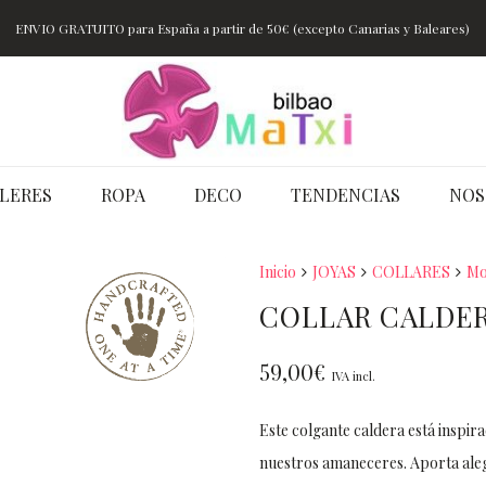
ENVIO GRATUITO para España a partir de 50€ (excepto Canarias y Baleares)
LERES
ROPA
DECO
TENDENCIAS
NOS
Inicio
JOYAS
COLLARES
Mo
COLLAR CALDER
59,00
€
IVA incl.
Este colgante caldera está inspir
nuestros amaneceres. Aporta alegr