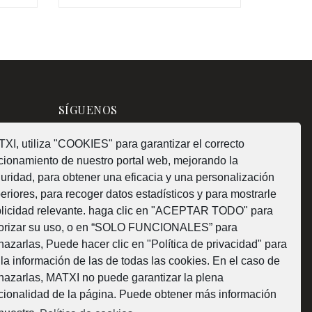
€
€
SÍGUENOS
XI, utiliza "COOKIES" para garantizar el correcto
cionamiento de nuestro portal web, mejorando la
uridad, para obtener una eficacia y una personalización
¿Como fabricamos?
eriores, para recoger datos estadísticos y para mostrarle
licidad relevante. haga clic en "ACEPTAR TODO" para
orizar su uso, o en “SOLO FUNCIONALES” para
hazarlas, Puede hacer clic en "Política de privacidad" para
 la información de las de todas las cookies. En el caso de
Web subvencionada por la Diputación Foral de
hazarlas, MATXI no puede garantizar la plena
cionalidad de la página. Puede obtener más información
Bizkaia