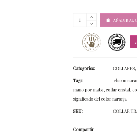
AÑADIR AL 
Categories:
COLLARES
Tags:
charm nara
mano por matxi
,
collar cristal
,
co
significado del color naranja
SKU:
COLLAR TR
Compartir