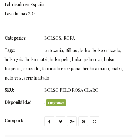
Fabricado en España.
Lavado max 30º
Categories:
BOLSOS
,
ROPA
Tags:
artesanía
,
Bilbao
,
bolso
,
bolso cruzado
,
bolso gris
,
bolso matxi
,
bolso pelo
,
bolso pelo rosa
,
bolso
trapecio
,
cruzado
,
fabricado en españa
,
hecho a mano
,
matxi
,
pelo gris
,
serie limitado
SKU:
BOLSO PELO ROSA CLARO
Disponibilidad
:
1 disponibles
Compartir