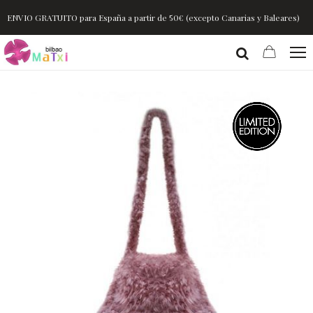
ENVIO GRATUITO para España a partir de 50€ (excepto Canarias y Baleares)