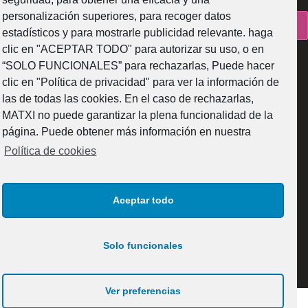
personalización superiores, para recoger datos
¿Como fabricamos?
estadísticos y para mostrarle publicidad relevante. haga
clic en "ACEPTAR TODO" para autorizar su uso, o en
“SOLO FUNCIONALES” para rechazarlas, Puede hacer
clic en "Política de privacidad" para ver la información de
las de todas las cookies. En el caso de rechazarlas,
Web subvencionada por la Diputación Foral de Bizkaia
MATXI no puede garantizar la plena funcionalidad de la
página. Puede obtener más información en nuestra
Política de cookies
Aceptar todo
© 2025 MATXI GLASS DESIGN S.L. Todos los derechos reservados.
Solo funcionales
Ver preferencias