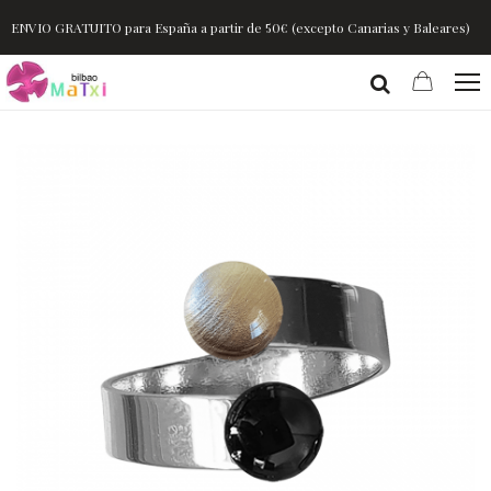
ENVIO GRATUITO para España a partir de 50€ (excepto Canarias y Baleares)