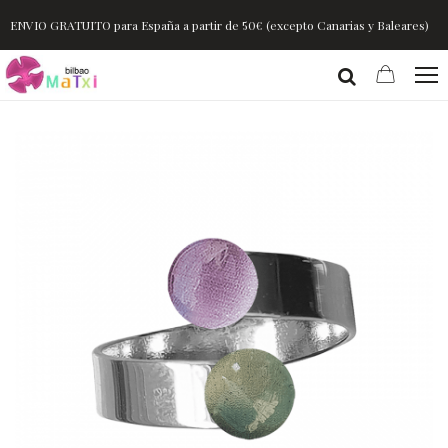
ENVIO GRATUITO para España a partir de 50€ (excepto Canarias y Baleares)