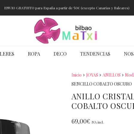
ENVIO GRATUITO para España a partir de 50€ (excepto Canarias y Baleares)
LERES
ROPA
DECO
TENDENCIAS
NOS
Inicio
JOYAS
ANILLOS
Mod.
SENCILLO COBALTO OSCURO
ANILLO CRISTA
COBALTO OSCU
69,00
€
IVA incl.