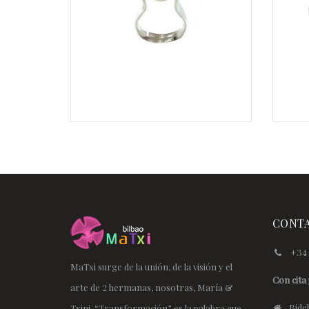
€
CONT
+34 
MaTxi surge de la unión, de la visión y el
Con cita 
arte de 2 hermanas, nosotras, María &
Bideb
Txini. “Transformación” es la palabra que