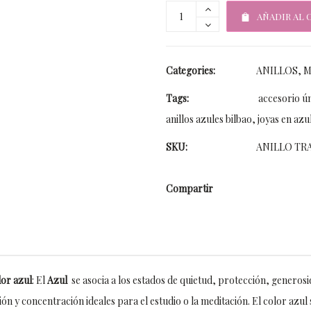
AÑADIR AL 
Categories:
ANILLOS
,
M
Tags:
accesorio ú
anillos azules bilbao
,
joyas en azu
SKU:
ANILLO TR
Compartir
lor azul
: El
Azul
se asocia a los estados de quietud, protección, generosi
ión y concentración ideales para el estudio o la meditación. El color azul