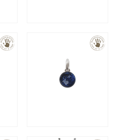
€
€
€
€