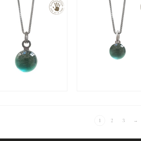
€
1
2
3
→