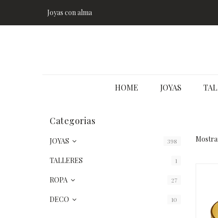
Joyas con alma
HOME
JOYAS
TAL
Categorias
Mostran
JOYAS
398
TALLERES
1
ROPA
27
DECO
10