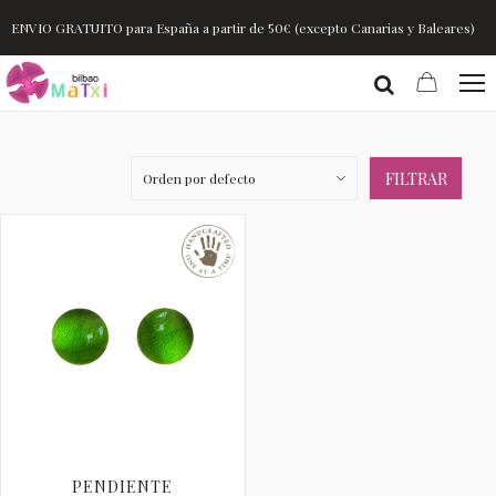
ENVIO GRATUITO para España a partir de 50€ (excepto Canarias y Baleares)
FILTRAR
PENDIENTE