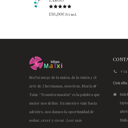
LARGO
130,00
€
IVA incl.
CONT
+34 
MaTxi surge de la unión, de la visión y el
Con cita 
arte de 2 hermanas, nosotras, María &
Bideb
Txini. “Transformación” es la palabra que
Dpto
mejor nos define. En nuestro viaje hacia
4800
adentro, nos damos la oportunidad de
Bizk
soñar, creer y crear.
Leer más