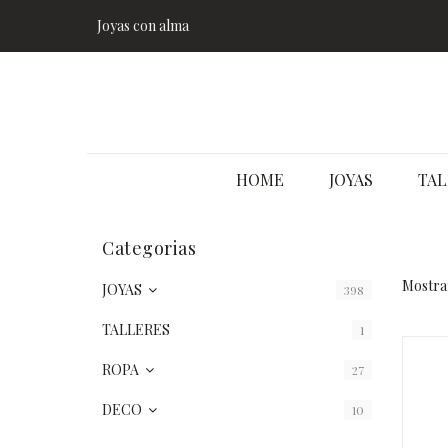
Joyas con alma
HOME
JOYAS
TAL
Categorias
Mostran
JOYAS
398
TALLERES
1
ROPA
27
DECO
10