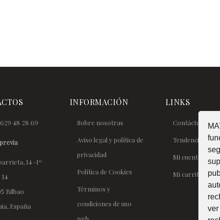
ACTOS
INFORMACIÓN
LINKS
629 48 28 69
Sobre nosotras
Contáctenos
MAT
fun
Aviso legal y política de
Tendencias
previa
seg
privacidad
Mi cuenta
sup
arrieta, 14 -1º
Política de Cookies
pub
Mi carrito
 14
aut
Términos y
5 Bilbao
rec
condiciones de uso
aia, España
ver
web