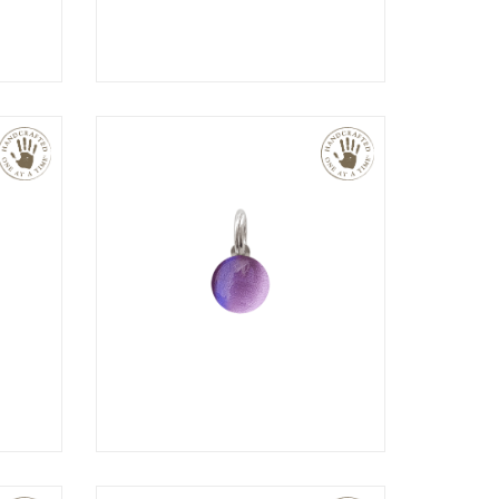
€
€
€
€