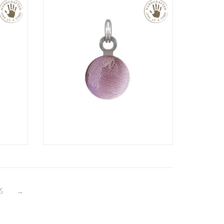
€
€
5
→