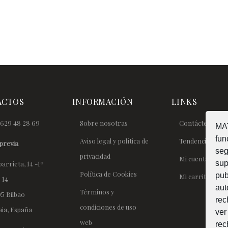
ACTOS
INFORMACIÓN
LINKS
629 48 28 69
Sobre nosotras
Contáctenos
MAT
fun
Aviso legal y política de
Tendencias
previa
seg
privacidad
Mi cuenta
sup
arrieta, 14 -1º
Política de Cookies
pub
Mi carrito
 14
aut
Términos y
5 Bilbao
rec
condiciones de uso
aia, España
ver
web
rec