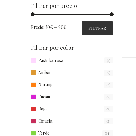
Filtrar por precio
Precio:
20€
—
90€
FILTRAR
Filtrar por color
Pasteles rosa
(1)
Ambar
(5)
Naranja
(2)
Fucsia
(5)
Rojo
(3)
Ciruela
(3)
Verde
(14)