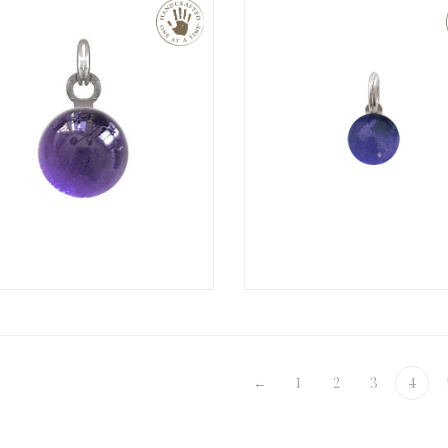
€
←
1
2
3
4