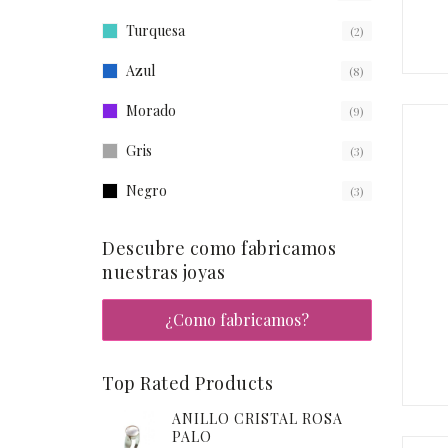
Turquesa
(2)
Azul
(8)
Morado
(9)
Gris
(3)
Negro
(3)
Descubre como fabricamos
nuestras joyas
¿Como fabricamos?
Top Rated Products
ANILLO CRISTAL ROSA
PALO