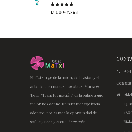
130,00
€
IVA incl.
CONT
+34 
MaTxi surge de la unión, de la visión y el
Con cita 
arte de 2 hermanas, nosotras, María &
Bideb
Txini. “Transformación” es la palabra que
Dpto
mejor nos define. En nuestro viaje hacia
4800
adentro, nos damos la oportunidad de
Bizk
soñar, creer y crear.
Leer más