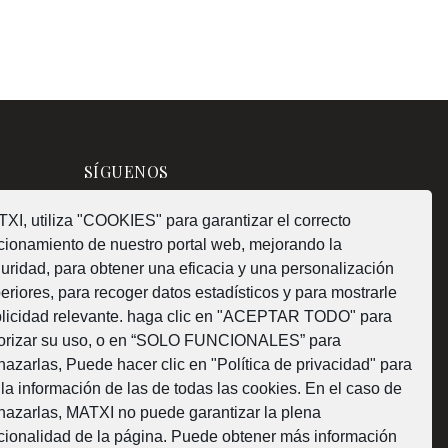
SÍGUENOS
XI, utiliza "COOKIES" para garantizar el correcto
cionamiento de nuestro portal web, mejorando la
uridad, para obtener una eficacia y una personalización
¿Como fabricamos?
eriores, para recoger datos estadísticos y para mostrarle
licidad relevante. haga clic en "ACEPTAR TODO" para
orizar su uso, o en “SOLO FUNCIONALES” para
hazarlas, Puede hacer clic en "Política de privacidad" para
 la información de las de todas las cookies. En el caso de
Web subvencionada por la Diputación Foral de
hazarlas, MATXI no puede garantizar la plena
cionalidad de la página. Puede obtener más información
Bizkaia