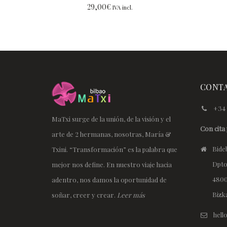
29,00
€
IVA incl.
CONT
+34 
MaTxi surge de la unión, de la visión y el
Con cita 
arte de 2 hermanas, nosotras, María &
Bideb
Txini. “Transformación” es la palabra que
Dpto
mejor nos define. En nuestro viaje hacia
4800
adentro, nos damos la oportunidad de
Bizk
soñar, creer y crear.
Leer más
hel