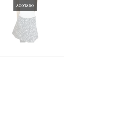
AGOTADO
€