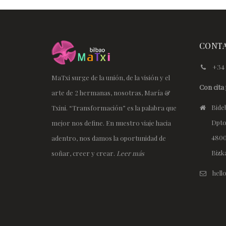
CONT
+34 
MaTxi surge de la unión, de la visión y el
Con cita 
arte de 2 hermanas, nosotras, María &
Bideb
Txini. “Transformación” es la palabra que
Dpto
mejor nos define. En nuestro viaje hacia
4800
adentro, nos damos la oportunidad de
Bizk
soñar, creer y crear.
Leer más
hel