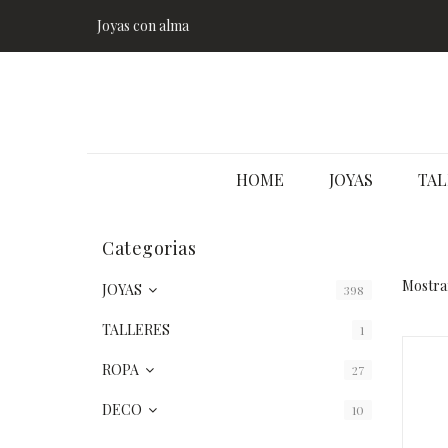
Joyas con alma
HOME
JOYAS
TAL
Categorias
Mostran
JOYAS
398
TALLERES
1
ROPA
27
DECO
10