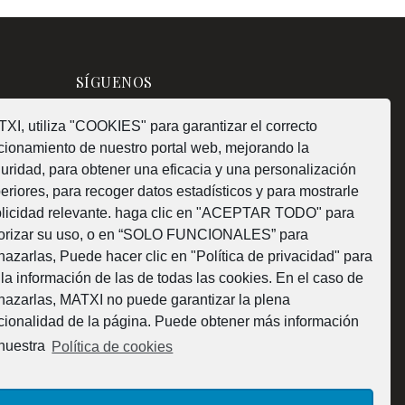
SÍGUENOS
XI, utiliza "COOKIES" para garantizar el correcto
cionamiento de nuestro portal web, mejorando la
uridad, para obtener una eficacia y una personalización
¿Como fabricamos?
eriores, para recoger datos estadísticos y para mostrarle
licidad relevante. haga clic en "ACEPTAR TODO" para
orizar su uso, o en “SOLO FUNCIONALES” para
hazarlas, Puede hacer clic en "Política de privacidad" para
 la información de las de todas las cookies. En el caso de
Web subvencionada por la Diputación Foral de
hazarlas, MATXI no puede garantizar la plena
cionalidad de la página. Puede obtener más información
Bizkaia
nuestra
Política de cookies