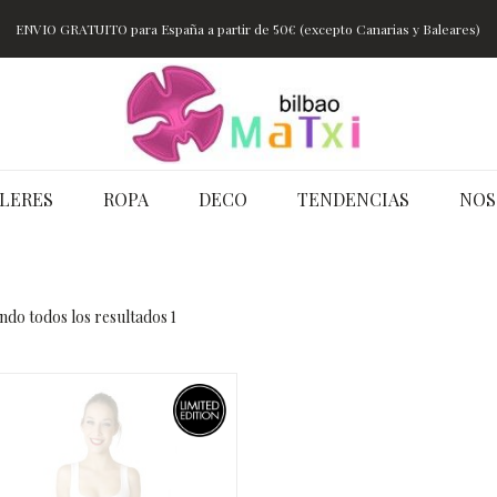
ENVIO GRATUITO para España a partir de 50€ (excepto Canarias y Baleares)
LERES
ROPA
DECO
TENDENCIAS
NOS
do todos los resultados 1