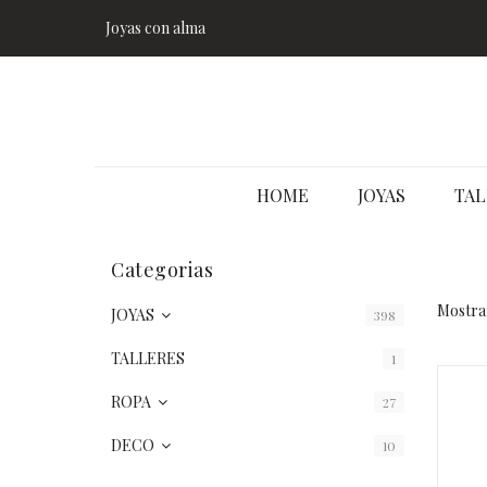
Joyas con alma
HOME
JOYAS
TAL
Categorias
Mostran
JOYAS
398
TALLERES
1
ROPA
27
DECO
10