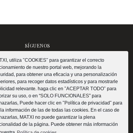
SÍGUENOS
XI, utiliza "COOKIES" para garantizar el correcto
cionamiento de nuestro portal web, mejorando la
uridad, para obtener una eficacia y una personalización
¿Como fabricamos?
eriores, para recoger datos estadísticos y para mostrarle
licidad relevante. haga clic en "ACEPTAR TODO" para
orizar su uso, o en “SOLO FUNCIONALES” para
hazarlas, Puede hacer clic en "Política de privacidad" para
 la información de las de todas las cookies. En el caso de
Web subvencionada por la Diputación Foral de
hazarlas, MATXI no puede garantizar la plena
cionalidad de la página. Puede obtener más información
Bizkaia
nuestra
Política de cookies