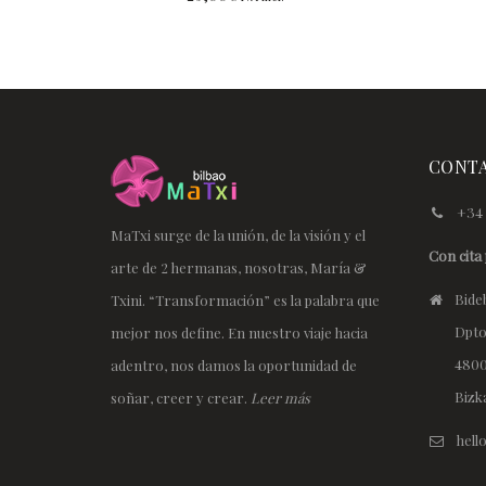
CONT
+34 
MaTxi surge de la unión, de la visión y el
Con cita 
arte de 2 hermanas, nosotras, María &
Bideb
Txini. “Transformación” es la palabra que
Dpto
mejor nos define. En nuestro viaje hacia
4800
adentro, nos damos la oportunidad de
Bizk
soñar, creer y crear.
Leer más
hel