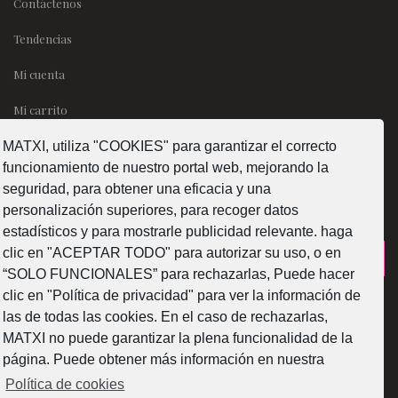
Contáctenos
Tendencias
Mi cuenta
Mi carrito
MATXI, utiliza "COOKIES" para garantizar el correcto
SÍGUENOS
funcionamiento de nuestro portal web, mejorando la
seguridad, para obtener una eficacia y una
personalización superiores, para recoger datos
estadísticos y para mostrarle publicidad relevante. haga
clic en "ACEPTAR TODO" para autorizar su uso, o en
¿Como fabricamos?
“SOLO FUNCIONALES” para rechazarlas, Puede hacer
clic en "Política de privacidad" para ver la información de
las de todas las cookies. En el caso de rechazarlas,
MATXI no puede garantizar la plena funcionalidad de la
página. Puede obtener más información en nuestra
Web subvencionada por la Diputación Foral de Bizkaia
Política de cookies