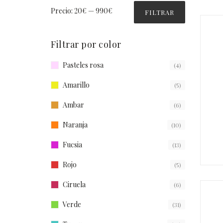
Precio:
20€
—
990€
FILTRAR
Filtrar por color
Pasteles rosa
(4)
Amarillo
(5)
Ambar
(6)
Naranja
(10)
Fucsia
(13)
Rojo
(5)
Ciruela
(6)
Verde
(31)