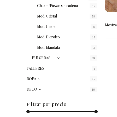
Charm/Piezas sin cadena
67
Mod. Cristal
59
Mostra
Mod. Cuero
6
Mod. Dicroico
27
Mod. Mandala
3
PULSERAS
18
TALLERES
1
ROPA
27
DECO
10
Filtrar por precio