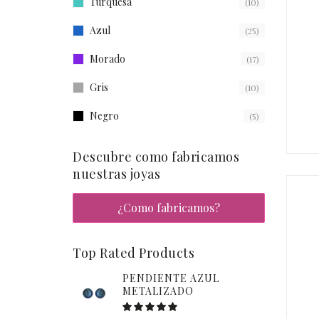
Turquesa
(10)
Azul
(25)
Morado
(17)
Gris
(10)
Negro
(5)
Descubre como fabricamos
nuestras joyas
¿Como fabricamos?
Top Rated Products
PENDIENTE AZUL
METALIZADO