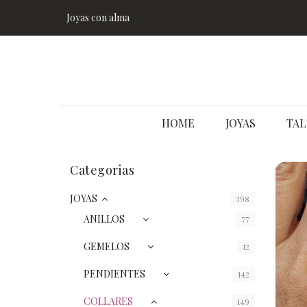
Joyas con alma
HOME
JOYAS
TAL
Categorias
JOYAS
398
ANILLOS
77
GEMELOS
12
PENDIENTES
142
COLLARES
149