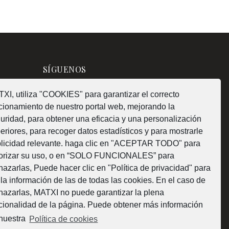
SÍGUENOS
XI, utiliza "COOKIES" para garantizar el correcto
cionamiento de nuestro portal web, mejorando la
uridad, para obtener una eficacia y una personalización
¿Como fabricamos?
eriores, para recoger datos estadísticos y para mostrarle
licidad relevante. haga clic en "ACEPTAR TODO" para
orizar su uso, o en “SOLO FUNCIONALES” para
hazarlas, Puede hacer clic en "Política de privacidad" para
 la información de las de todas las cookies. En el caso de
Web subvencionada por la Diputación Foral de
hazarlas, MATXI no puede garantizar la plena
cionalidad de la página. Puede obtener más información
Bizkaia
nuestra
Política de cookies