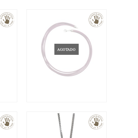
AGOTADO
€
25,00
€
35,00
€