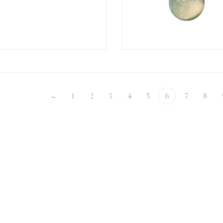
€
←
1
2
3
4
5
6
7
8