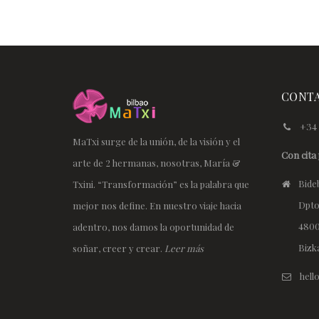
CONT
+34 
MaTxi surge de la unión, de la visión y el
Con cita 
arte de 2 hermanas, nosotras, María &
Bideb
Txini. “Transformación” es la palabra que
Dpto
mejor nos define. En nuestro viaje hacia
4800
adentro, nos damos la oportunidad de
Bizk
soñar, creer y crear.
Leer más
hel