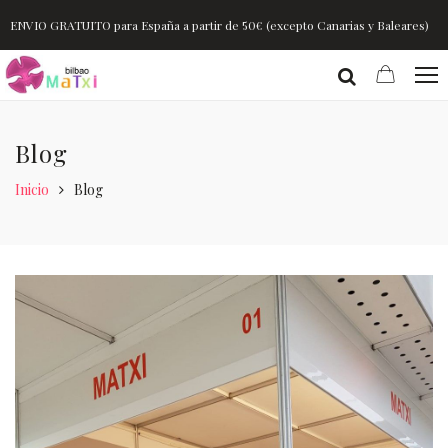
ENVIO GRATUITO para España a partir de 50€ (excepto Canarias y Baleares)
Blog
Inicio
Blog