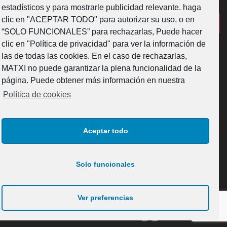
estadísticos y para mostrarle publicidad relevante. haga
clic en "ACEPTAR TODO" para autorizar su uso, o en
¿Como fabricamos?
“SOLO FUNCIONALES” para rechazarlas, Puede hacer
clic en "Política de privacidad" para ver la información de
las de todas las cookies. En el caso de rechazarlas,
MATXI no puede garantizar la plena funcionalidad de la
página. Puede obtener más información en nuestra
Web subvencionada por la Diputación Foral de Bizkaia
Política de cookies
Aceptar todo
Solo funcionales
© 2025 MATXI GLASS DESIGN S.L. Todos los derechos
reservados.
Ver preferencias