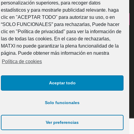
personalización superiores, para recoger datos
estadísticos y para mostrarle publicidad relevante. haga
clic en "ACEPTAR TODO" para autorizar su uso, o en
¿Como fabricamos?
“SOLO FUNCIONALES” para rechazarlas, Puede hacer
clic en "Política de privacidad" para ver la información de
las de todas las cookies. En el caso de rechazarlas,
MATXI no puede garantizar la plena funcionalidad de la
página. Puede obtener más información en nuestra
Web subvencionada por la Diputación Foral de Bizkaia
Política de cookies
Aceptar todo
Solo funcionales
© 2025 MATXI GLASS DESIGN S.L. Todos los derechos
reservados.
Ver preferencias